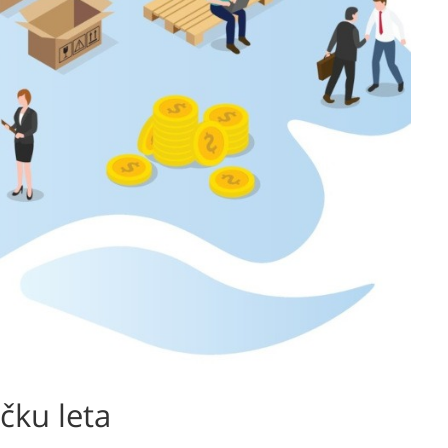
čku leta