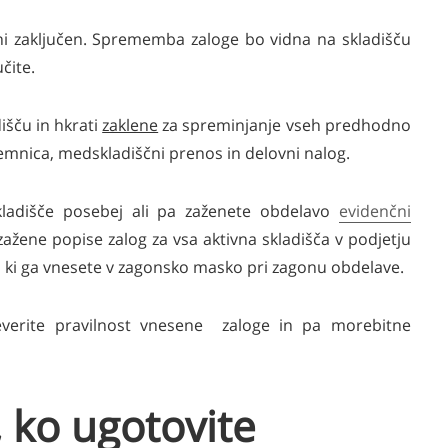
 ni zaključen. Sprememba zaloge bo vidna na skladišču
čite.
išču in hkrati
zaklene
za spreminjanje vseh predhodno
emnica, medskladiščni prenos in delovni nalog.
kladišče posebej ali pa zaženete obdelavo
evidenčni
zažene popise zalog za vsa aktivna skladišča v podjetju
um, ki ga vnesete v zagonsko masko pri zagonu obdelave.
everite pravilnost vnesene zaloge in pa morebitne
, ko ugotovite