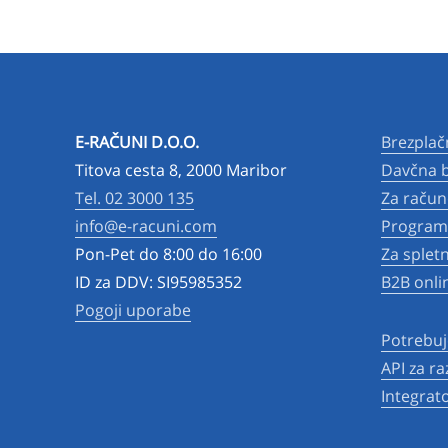
E-RAČUNI D.O.O.
Brezplač
Titova cesta 8, 2000 Maribor
Davčna b
Tel. 02 3000 135
Za račun
info@e-racuni.com
Program 
Pon-Pet do 8:00 do 16:00
Za splet
ID za DDV: SI95985352
B2B onli
Pogoji uporabe
Potrebuj
API za ra
Integrato