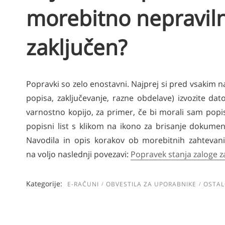
morebitno nepravilno
zaključen?
Popravki so zelo enostavni. Najprej si pred vsakim
popisa, zaključevanje, razne obdelave) izvozite dat
varnostno kopijo, za primer, če bi morali sam popis
popisni list s klikom na ikono za brisanje dokument
Navodila in opis korakov ob morebitnih zahteva
na voljo naslednji povezavi:
Popravek stanja zaloge 
Kategorije:
E-RAČUNI
OBVESTILA ZA UPORABNIKE
OSTA