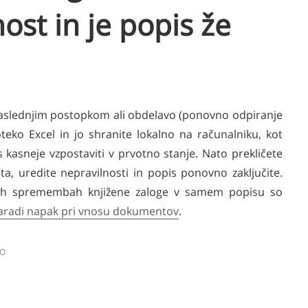
st in je popis že
 naslednjim postopkom ali obdelavo (ponovno odpiranje
oteko Excel in jo shranite lokalno na računalniku, kot
 kasneje vzpostaviti v prvotno stanje. Nato prekličete
a, uredite nepravilnosti in popis ponovno zaključite.
nih spremembah knjižene zaloge v samem popisu so
zaradi napak pri vnosu dokumentov
.
LO