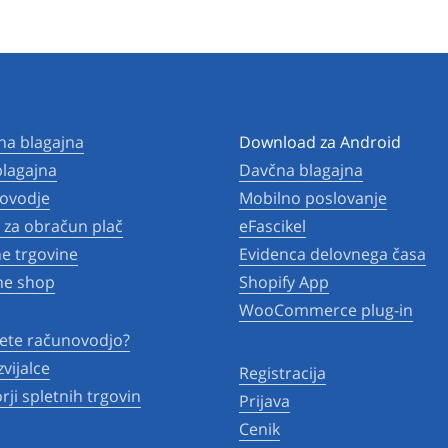
na blagajna
Download za Android
lagajna
Davčna blagajna
ovodje
Mobilno poslovanje
za obračun plač
eFascikel
ne trgovine
Evidenca delovnega časa
ne shop
Shopify App
WooCommerce plug-in
ete računovodjo?
zvijalce
Registracija
rji spletnih trgovin
Prijava
Cenik