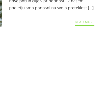
nove poti in cilje v prihodnosti. V našem
podjetju smo ponosni na svojo preteklost […]
READ MORE