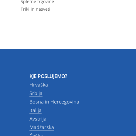
Spletne trgovine
Triki in nasveti
KJE POSLUJEMO?
Hrvaška
Srbija
Bosna in Hercegovina
Italija
Avstrija
Madžarska
Češka