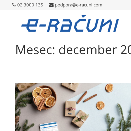
02 3000 135
02 3000 135
podpora@e-racuni.com
podpora@e-racuni.com
Mesec: december 2