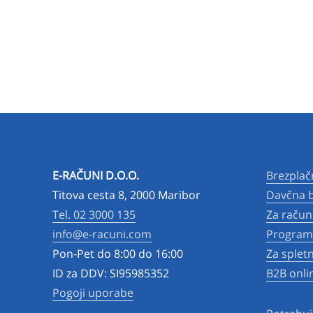
E-RAČUNI D.O.O.
Brezplač
Titova cesta 8, 2000 Maribor
Davčna b
Tel. 02 3000 135
Za račun
info@e-racuni.com
Program 
Pon-Pet do 8:00 do 16:00
Za splet
ID za DDV: SI95985352
B2B onli
Pogoji uporabe