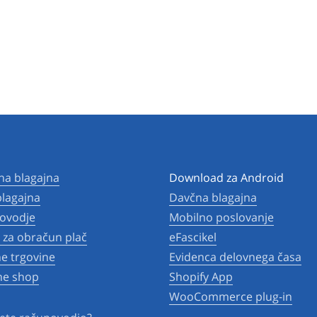
na blagajna
Download za Android
lagajna
Davčna blagajna
ovodje
Mobilno poslovanje
za obračun plač
eFascikel
ne trgovine
Evidenca delovnega časa
ne shop
Shopify App
WooCommerce plug-in