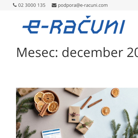
02 3000 135
02 3000 135
podpora@e-racuni.com
podpora@e-racuni.com
Mesec: december 2