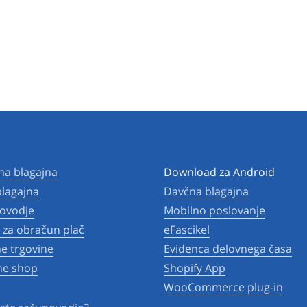
na blagajna
Download za Android
lagajna
Davčna blagajna
ovodje
Mobilno poslovanje
za obračun plač
eFascikel
ne trgovine
Evidenca delovnega časa
ne shop
Shopify App
WooCommerce plug-in