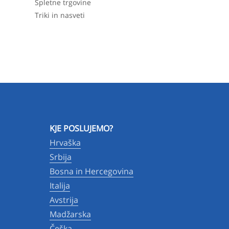
Spletne trgovine
Triki in nasveti
KJE POSLUJEMO?
Hrvaška
Srbija
Bosna in Hercegovina
Italija
Avstrija
Madžarska
Češka