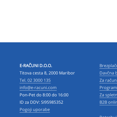
E-RAČUNI D.O.O.
Brezplač
Titova cesta 8, 2000 Maribor
Davčna b
Tel. 02 3000 135
Za račun
info@e-racuni.com
Program 
Pon-Pet do 8:00 do 16:00
Za splet
ID za DDV: SI95985352
B2B onli
Pogoji uporabe