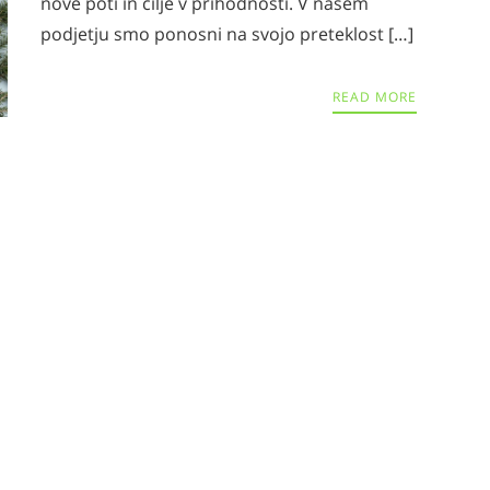
nove poti in cilje v prihodnosti. V našem
podjetju smo ponosni na svojo preteklost […]
READ MORE