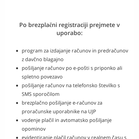
Po brezplačni registraciji prejmete v
uporabo:
program za izdajanje računov in predračunov
z davčno blagajno
pošiljanje računov po e-pošti s priponko ali
spletno povezavo
pošiljanje računov na telefonsko številko s
SMS sporočilom
brezplačno pošiljanje e-računov za
proračunske uporabnike na UJP
vodenje plačil in avtomatsko pošiljanje
opominov
evidentiranje plačil računov v realnem času s