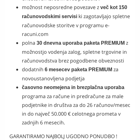
možnost neposredne povezave z
več kot 150
ki zagotavljajo
spletne
računovodskimi servisi
računovodske storitve
v programu e-
racuni.com
polna
z
30 dnevna uporaba paketa PREMIUM
možnostjo vodenja zalog, spletne trgovine in
računovodstva brez pogodbene obveznosti
dodatnih
za
6 mesecev paketa PREMIUM
novoustanovljena podjetja
časovno neomejena in brezplačna uporaba
programa za račune in predračune za male
podjetnike in društva za do 26 računov/mesec
in do največ 50.000 € celotnega prometa v
zadnjih 6 mesecih.
GARANTIRAMO NAJBOLJ UGODNO PONUDBO !