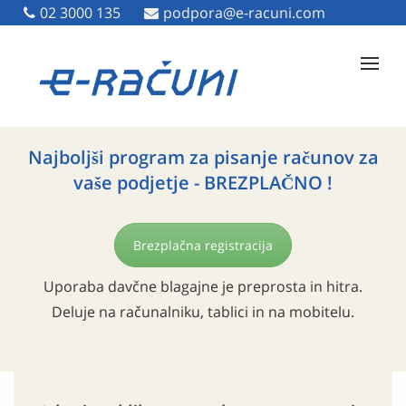
02 3000 135
02 3000 135
podpora@e-racuni.com
podpora@e-racuni.com
Najboljši program za pisanje računov za
vaše podjetje - BREZPLAČNO !
Brezplačna registracija
Uporaba davčne blagajne je preprosta in hitra.
Deluje na računalniku, tablici in na mobitelu.