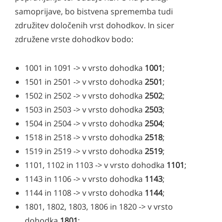
samoprijave, bo bistvena sprememba tudi
združitev določenih vrst dohodkov. In sicer
združene vrste dohodkov bodo:
1001 in 1091 -> v vrsto dohodka
1001
;
1501 in 2501 -> v vrsto dohodka
2501
;
1502 in 2502 -> v vrsto dohodka
2502
;
1503 in 2503 -> v vrsto dohodka
2
503
;
1504 in 2504 -> v vrsto dohodka
2504
;
1518 in 2518 -> v vrsto dohodka
2518
;
1519 in 2519 -> v vrsto dohodka
2519
;
1101, 1102 in 1103 -> v vrsto dohodka
1101
;
1143 in 1106 -> v vrsto dohodka
1143
;
1144 in 1108 -> v vrsto dohodka
1144
;
1801, 1802, 1803, 1806 in 1820 -> v vrsto
dohodka
1801
;