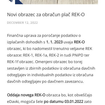
Novi obrazec za obračun plač REK-O
DECEMBER 12, 2022
Finančna uprava za poročanje podatkov o
izplačanih dohodkih s
1. 1. 2023
uvaja
REK-O
obrazec, ki bo nadomestil trenutno veljavne REK
obrazce: REK-1, REK-1a, REK-2 in tudi PNiPD ter
REK-1f obrazec. Omenjeni obrazec bo torej
sestavljen iz zbirnih podatkov iz obračuna davčnih
odtegljajev in individualnih podatkov iz obračuna
davčnih odtegljajev po davčnem zavezancu.
Oddaja novega REK-O
obrazca bo, kot obveščajo
eDavki, mogoča šele
po datumu 03.01.2022
zato